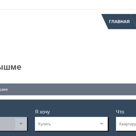
ГЛАВНАЯ
Пышме
ышме
Я хочу
Что