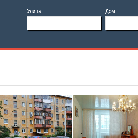
Улица
Дом
Этаж
Материал дома
—
Этажность
Планировка
—
Тип дома
Не первый
Не последний