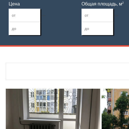
2
Цена
Общая площадь, м
—
—
Дата публикации
Жилая площадь
Санузел
—
Номер объекта
Площадь кухни
Балконов
—
Лоджий