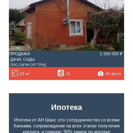
Санузел
Этаж
—
Балконов
Этажность
—
Лоджий
Не первый
ПРОДАЖА
2 200 000 ₽
ПР
Не последний
ДАЧИ, САДЫ
ЗЕ
ПОС.САГРА СНТ ТРУД
Д. К
Материал дома
2
40 фото
28 м
-/1
Ипотека
Обмен
С фото
Планировка
Ипотека
Тип дома
Ипотека от АН Шанс это: сотрудничество со всеми
банками, сопровождение на всех этапах получения
кредита, и главное, 90% заявок по ипотеке