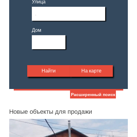
Улица
Дом
Найти
На карте
Расширенный поиск
Дата публикации
Жилая площадь
—
Новые объекты для продажи
Номер объекта
Площадь кухни
—