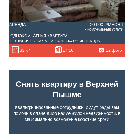
АРЕНДА
20 000 ₽/МЕСЯЦ
АРЕ
+ КОМУНАЛЬНЫЕ УСЛУГИ
ОДНОКОМНАТНАЯ КВАРТИРА
ОД
Г. ВЕРХНЯЯ ПЫШМА, УЛ. АЛЕКСАНДРА КОЗИЦЫНА, Д.12
Г. 
2
12 фото
33 м
14/16
Снять квартиру в Верхней
Пышме
Квалифицированные сотрудники, будут рады вам
помочь в сдаче либо найме жилой недвижимости, в
максимально возможные короткие сроки