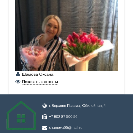
Шамова Оксана
+7 (902) 875-00-56
Показать контакты
г. Верхняя Пышма, ​Юбилейная, 4
+7 902 87 500 56
shamova05@mail.ru